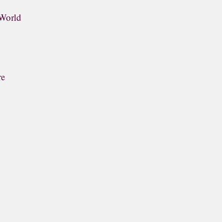
 World
re