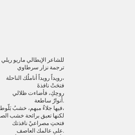
للشاعر الإيطالي ماريو ريلي
ترجمة نزار سرطاوي
رويداً رويداً أناملُك الناحلة،
فتحَتْ نافذةَ
روحِكِ، فأضاءت ظلالي
أنوارٌ ساطعة.
فيها جلاءٌ مبهم، خشبُ بَلّوط مائل إلى الكهرماني،
لكنها تعبق برائحة خشب الص
فتحتِ مصراعيْ نافذتك
على عالمك العاصف.