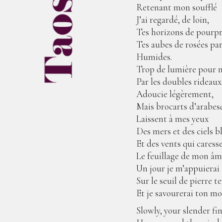
Retenant mon soufflé
J’ai regardé, de loin,
Tes horizons de pourpr
Tes aubes de rosées p
Humides.
Trop de lumière pour m
Par les doubles rideaux
Adoucie légèrement,
Mais brocarts d’arabes
Laissent à mes yeux
Des mers et des ciels b
Et des vents qui caress
Le feuillage de mon âm
Un jour je m’appuierai
Sur le seuil de pierre t
Et je savourerai ton m
Slowly, your slender fi