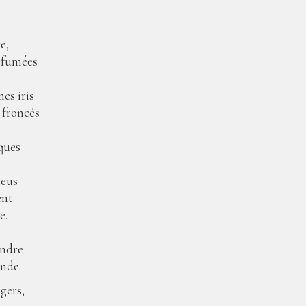
e,
arfumées
es iris
 froncés
ques
leus
ent
e.
endre
onde.
ngers,