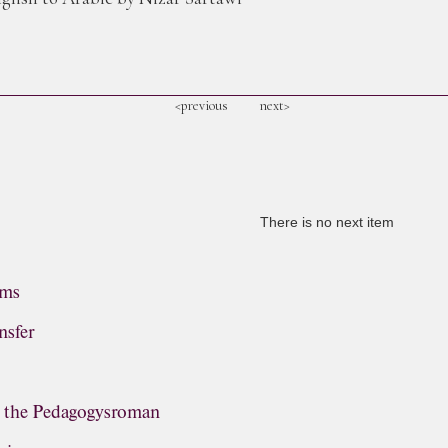
<previous
next>
There is no next item
ems
nsfer
, the Pedagogysroman