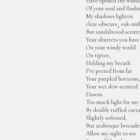
Have opened the wind
Of your soul and flashi
My shadows lighten.
clear-obscure¿ oak-amb
But sandalwood scent
Your shutters you hav
On your windy world.
On tiptoe,
Holding my breath
I’ve peered from far
Your purpled horizons,
Your wet dew-scented
Dawns.
Too much light for my 
By double ruffled curt
Slightly softened,
But arabesque brocade
Allow my sight to see