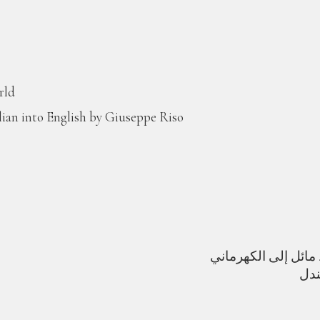
rld
lian into English by Giuseppe Riso
ندل