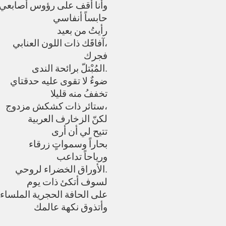
وأنا أقف على رؤوس أصابعي
حابساً أنفاسي
رأيتُ من بعيد
آفاقَك ذات اللون العنابي،
فجرك
المُبْتلّ برائحة الندى.
ضوءٌ لا تقوى عليه حدقتاي
تخففُ منه قليلا
ستائر ذات كشكش مزدوج،
لكنّ الزخارف العربية
تتيح لي أن أرى
بحاراً وسمواتٍ زرقاء
ورياحاً تداعب
الأوراق الخضراء لروحي.
لسوف أتكئ ذات يوم
على الحافة الحجرية الملساء
وأتذوق نكهة عالمك