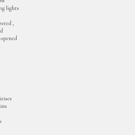
ow
ng lights
ered ,
ed
e opened
irises
ains
s