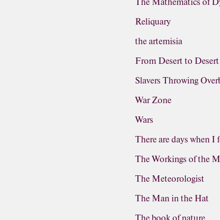
The Mathematics of D
Reliquary
the artemisia
From Desert to Desert
Slavers Throwing Ove
War Zone
Wars
There are days when I f
The Workings of the M
The Meteorologist
The Man in the Hat
The book of nature