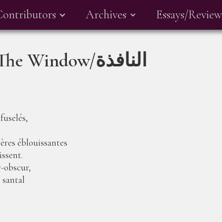
Contributors
Archives
Essays/Review
La fenêtre/The Window/النافذة
fuselés,
ères éblouissantes
ssent.
-obscur,
 santal
.
,