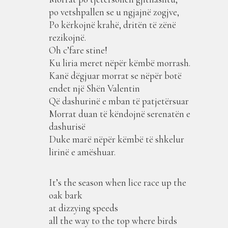
po vetshpallen se u ngjajnë zogjve,
Po kërkojnë krahë, dritën të zënë
rezikojnë.
Oh c’fare stine!
Ku liria meret nëpër këmbë morrash.
Kanë dëgjuar morrat se nëpër botë
endet një Shën Valentin
Që dashurinë e mban të patjetërsuar
Morrat duan të këndojnë serenatën e
dashurisë
Duke marë nëpër këmbë të shkelur
lirinë e amëshuar.
It’s the season when lice race up the
oak bark
at dizzying speeds
all the way to the top where birds