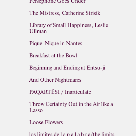
Persephone Goes Under
The Mistress, Catherine Strisik
Library of Small Happiness, Leslie
Ullman
Pique-Nique in Nantes
Breakfast at the Bowl
Beginning and Ending at Entsu-ji
And Other Nightmares
PAQARTËSI / Inarticulate
Throw Certainty Out in the Air like a
Lasso
Loose Flowers
los límites de l a p a l a b r a/the limits