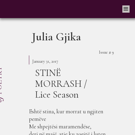
Julia Gjika
Issue #
9
January 31, 2017
STINË
MORRASH /
Lice Season
Eshtë stina, kur morrat u ngjiten
pemëve
Me shpejtësi maramendëse,
deri në majë, atje ku zogjtë i luten