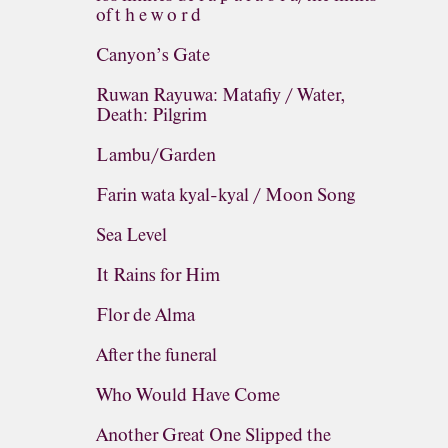
of t h e w o r d
Canyon’s Gate
Ruwan Rayuwa: Matafiy / Water,
Death: Pilgrim
Lambu/Garden
Farin wata kyal-kyal / Moon Song
Sea Level
It Rains for Him
Flor de Alma
After the funeral
Who Would Have Come
Another Great One Slipped the