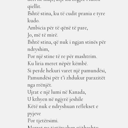
qiellit.
Eshtë stina, ku të cudit prania e tyre
kudo.
Ambicia për të qënë të pare,
Jo, më të mirë.
Eshtë stina, që nuk i ngjan stinës për
ndryshim,
Por një stine të re për mashtrim.
Ku liria meret nëpër këmbë.
Si perde hekuri varet një pamundësi,
Pamundësi për t’i zhdukur parazitët
nga rrënjët.
Ujrat e një lumi në Kanada,
U kthyen në ngjyrë jeshile
Këtë nuk e ndryshuan reflekset e
pyjeve
Por tjetërsimi.
Morrat po tjetërsohen gjithashtu,