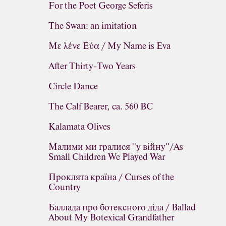
For the Poet George Seferis
The Swan: an imitation
Με λένε Εύα / My Name is Eva
After Thirty-Two Years
Circle Dance
The Calf Bearer, ca. 560 BC
Kalamata Olives
Малими ми гралися ''у війну''/As
Small Children We Played War
Проклята країна / Curses of the
Country
Баллада про ботексного діда / Ballad
About My Botexical Grandfather