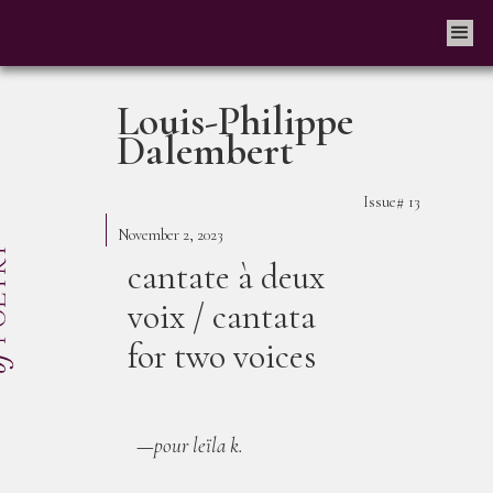
Louis-Philippe
Dalembert
Issue#
13
November 2, 2023
cantate à deux
voix / cantata
for two voices
—
pour leїla k.