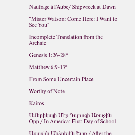
Naufrage à l'Aube/ Shipwreck at Dawn
"Mister Watson: Come Here: I Want to
See You"
Incomplete Translation from the
Archaic
Genesis 1:26-28*
Matthew 6:9-13*
From Some Uncertain Place
Worthy of Note
Kairos
Ամերիկայի Մէջ Դպրոցի Առաջին
Օրը / In America: First Day of School
Առաջին Անձրեւէն Ետք / After the