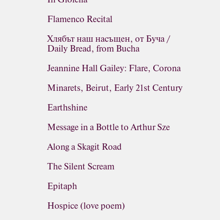
Flamenco Recital
Хлябът наш насъщен, от Буча /
Daily Bread, from Bucha
Jeannine Hall Gailey: Flare, Corona
Minarets, Beirut, Early 21st Century
Earthshine
Message in a Bottle to Arthur Sze
Along a Skagit Road
The Silent Scream
Epitaph
Hospice (love poem)