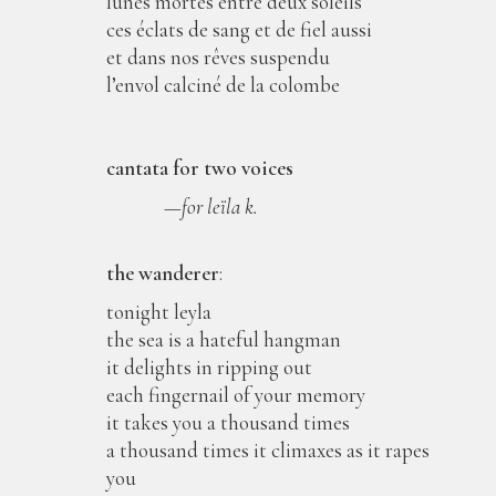
lunes mortes entre deux soleils
ces éclats de sang et de fiel aussi
et dans nos rêves suspendu
l’envol calciné de la colombe
cantata for two voices
—
for
leїla k.
the wanderer
:
tonight leyla
the sea is a hateful hangman
it delights in ripping out
each fingernail of your memory
it takes you a thousand times
a thousand times it climaxes as it rapes
you